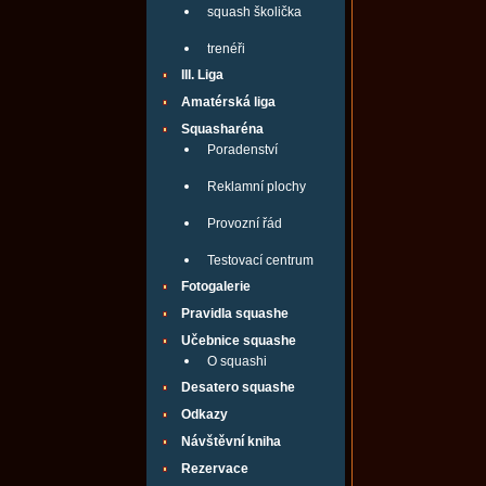
squash školička
trenéři
III. Liga
Amatérská liga
Squasharéna
Poradenství
Reklamní plochy
Provozní řád
Testovací centrum
Fotogalerie
Pravidla squashe
Učebnice squashe
O squashi
Desatero squashe
Odkazy
Návštěvní kniha
Rezervace