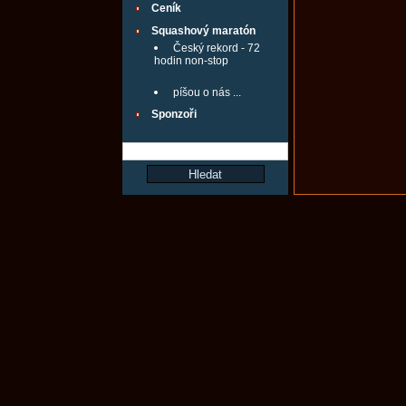
Ceník
Squashový maratón
Český rekord - 72
hodin non-stop
píšou o nás ...
Sponzoři