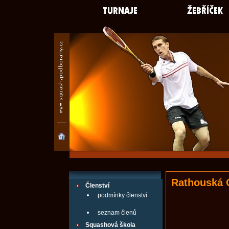
Rathouská O
Členství
podmínky členství
seznam členů
Squashová škola